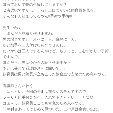
ほっておいて蛇の生殺しにしますか？
２者選択ですが…。」っと上目づかいに飼育員を見る。
そんなもん決まってるやん!!手術や手術!!!
先生いわく
「ほんだら見積り作りますわ。
男の場合ですと、オペに一人、麻酔に一人、
あと助手を二人付けなあきませんわ。
たいがいは三人でするんやけど、ちょっと、こむずかしい手術
ですんで。
ほんだら、男は今から入院させますから
あとは受付で看護師さんに聞いて。」
飼育員は男と院長が立ち去った診察室で安堵のため息をつく。
看護師さんいわく
「は～～い。今回の手術は前金システムですので
５～６万円手付金を今、入れて下さ～～い。」と笑顔。
はぁ～っ。飼育員ここでも青色のため息をつく。
11年付きあってはじめて気づいた。この男は金食い虫だ。