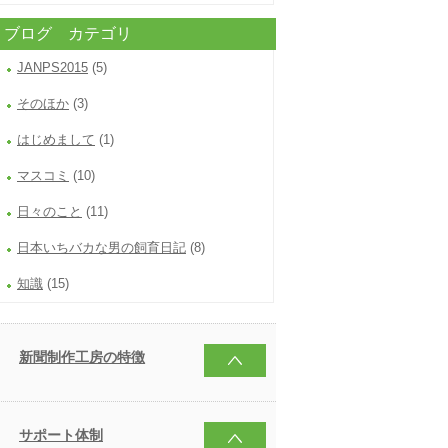
ブログ カテゴリ
JANPS2015
(5)
そのほか
(3)
はじめまして
(1)
マスコミ
(10)
日々のこと
(11)
日本いちバカな男の飼育日記
(8)
知識
(15)
新聞制作工房の特徴
サポート体制