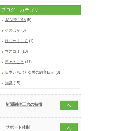
ブログ カテゴリ
JANPS2015
(5)
そのほか
(3)
はじめまして
(1)
マスコミ
(10)
日々のこと
(11)
日本いちバカな男の飼育日記
(8)
知識
(15)
新聞制作工房の特徴
サポート体制