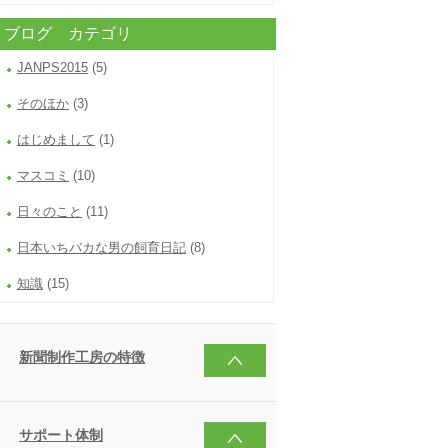
ブログ カテゴリ
JANPS2015
(5)
そのほか
(3)
はじめまして
(1)
マスコミ
(10)
日々のこと
(11)
日本いちバカな男の飼育日記
(8)
知識
(15)
新聞制作工房の特徴
サポート体制